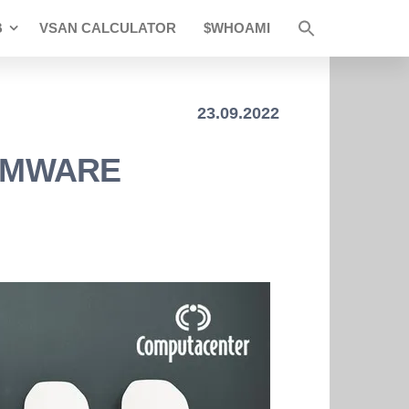
B
VSAN CALCULATOR
$WHOAMI
23.09.2022
 VMWARE