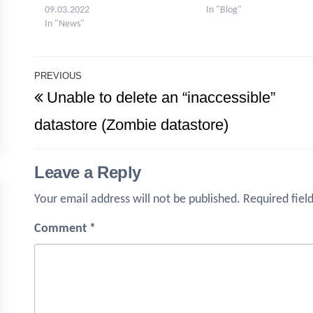
09.03.2022
In "Blog"
In "News"
Post
PREVIOUS
Previous
Unable to delete an “inaccessible”
navigation
Post
datastore (Zombie datastore)
Leave a Reply
Your email address will not be published.
Required fiel
Comment
*