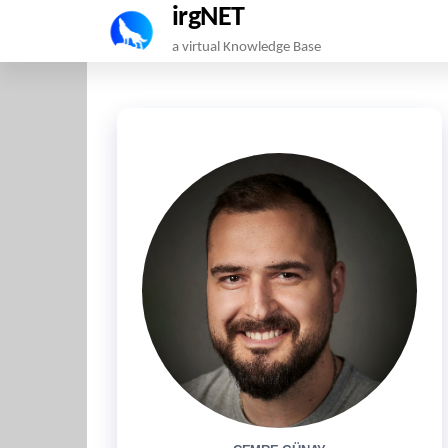
irgNET
Skip
a virtual Knowledge Base
to
the
content