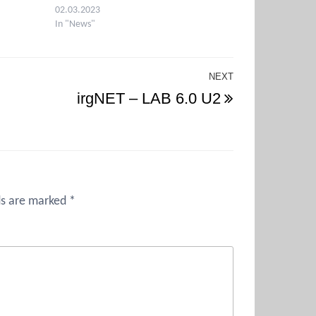
02.03.2023
In "News"
NEXT
Next
irgNET – LAB 6.0 U2
Post
ds are marked
*