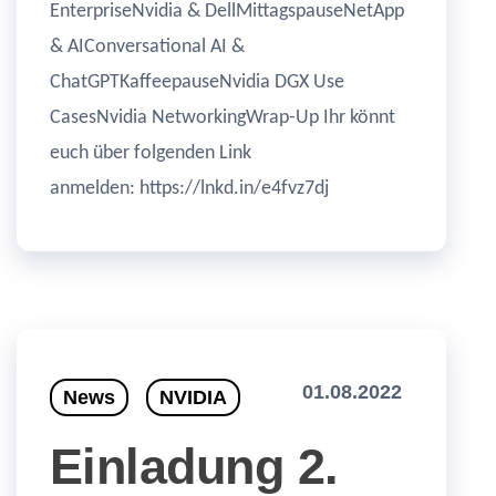
EnterpriseNvidia & DellMittagspauseNetApp
& AIConversational AI &
ChatGPTKaffeepauseNvidia DGX Use
CasesNvidia NetworkingWrap-Up Ihr könnt
euch über folgenden Link
anmelden: https://lnkd.in/e4fvz7dj
01.08.2022
News
NVIDIA
Einladung 2.