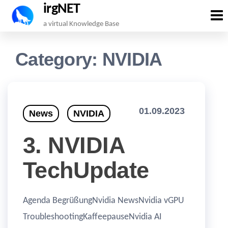
irgNET
Skip
a virtual Knowledge Base
to
the
Category:
NVIDIA
content
01.09.2023
News
NVIDIA
3. NVIDIA
TechUpdate
Agenda BegrüßungNvidia NewsNvidia vGPU
TroubleshootingKaffeepauseNvidia AI